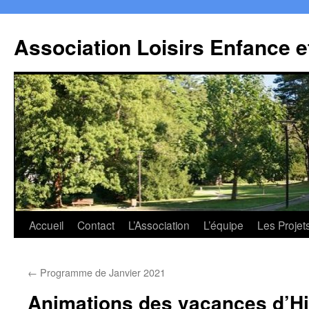
Association Loisirs Enfance 
Aller
Accueil
Contact
L’Association
L’équipe
Les Projet
au
←
Programme de Janvier 2021
contenu
Animations des vacances d’Hi