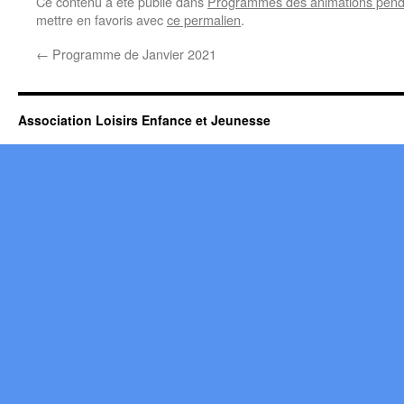
Ce contenu a été publié dans
Programmes des animations pend
mettre en favoris avec
ce permalien
.
←
Programme de Janvier 2021
Association Loisirs Enfance et Jeunesse