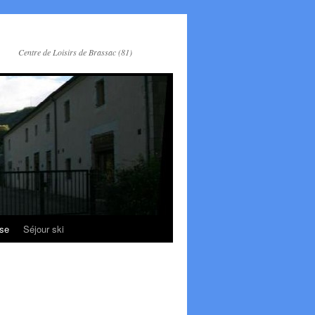
Centre de Loisirs de Brassac (81)
se
Séjour ski