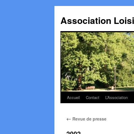
Association Lois
Accueil
Contact
L’Association
Aller
au
←
Revue de presse
contenu
2002