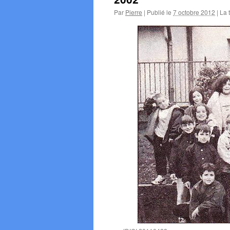
Par
Pierre
|
Publié le
7 octobre 2012
|
La t