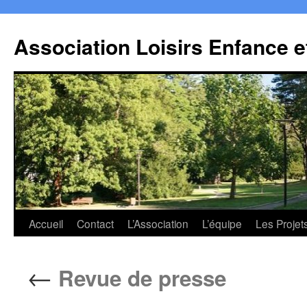
Association Loisirs Enfance 
Aller
Accueil
Contact
L’Association
L’équipe
Les Projet
au
←
Revue de presse
contenu