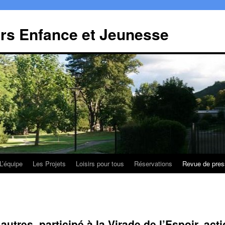
irs Enfance et Jeunesse
L’équipe
Les Projets
Loisirs pour tous
Réservations
Revue de pres
autres, participé à la Virade de l’Espoir, act