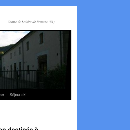
Centre de Loisirs de Brassac (81)
se
Séjour ski
ion destinée à