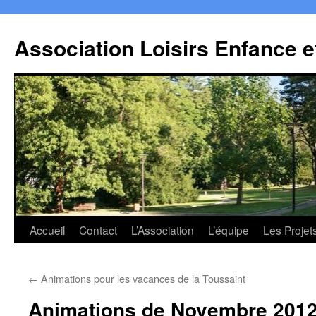
Association Loisirs Enfance 
Aller
Accueil
Contact
L’Association
L’équipe
Les Projet
au
←
Animations pour les vacances de la Toussaint
contenu
Animations de Novembre 201